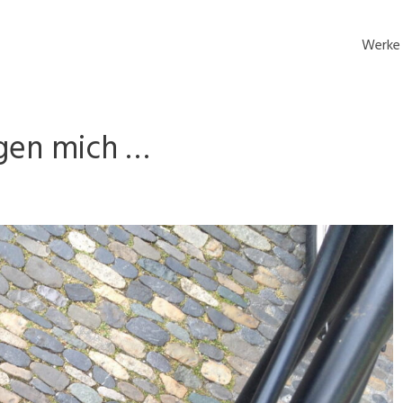
Werke
gen mich …