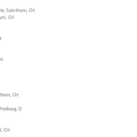
ie, Solothurn, CH
urn, CH
H
CH
thurn, CH
Freiburg, D
l, CH