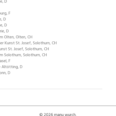
ie, D
urg, F
e, D
ie, D
rie, D
m Olten, Olten, CH
r Kunst St. Josef, Solothurn, CH
nst St. Josef, Solothurn, CH
m Solothurn, Solothurn, CH
asel, F
 Altötting, D
onn, D
© 2026 manu wurch.