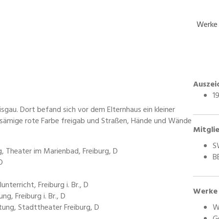
Werke
Auszei
1
isgau. Dort befand sich vor dem Elternhaus ein kleiner
 sämige rote Farbe freigab und Straßen, Hände und Wände
Mitgli
S
, Theater im Marienbad, Freiburg, D
B
D
nterricht, Freiburg i. Br., D
Werke i
g, Freiburg i. Br., D
tung, Stadttheater Freiburg, D
W