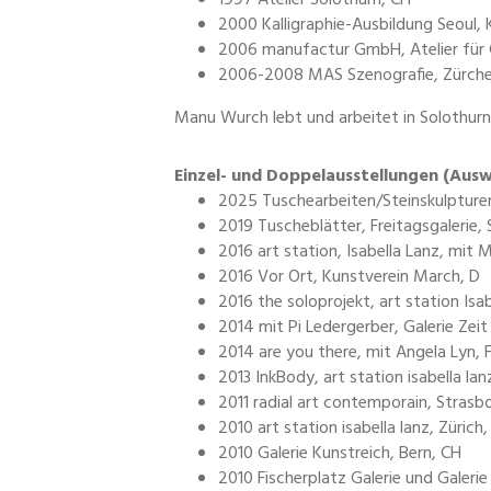
1997 Atelier Solothurn, CH
2000 Kalligraphie-Ausbildung Seoul, 
2006 manufactur GmbH, Atelier für 
2006-2008 MAS Szenografie, Zürcher
Manu Wurch lebt und arbeitet in Solothurn
Einzel- und Doppelausstellungen (Ausw
2025 Tuschearbeiten/Steinskulpturen
2019 Tuscheblätter, Freitagsgalerie,
2016 art station, Isabella Lanz, mit M
2016 Vor Ort, Kunstverein March, D
2016 the soloprojekt, art station Isab
2014 mit Pi Ledergerber, Galerie Zeit
2014 are you there, mit Angela Lyn, F
2013 InkBody, art station isabella lan
2011 radial art contemporain, Strasbo
2010 art station isabella lanz, Zürich
2010 Galerie Kunstreich, Bern, CH
2010 Fischerplatz Galerie und Galeri