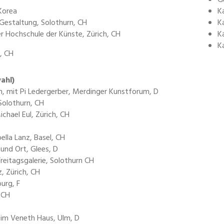
G
Korea
K
Gestaltung, Solothurn, CH
K
 Hochschule der Künste, Zürich, CH
K
K
, CH
ahl)
, mit Pi Ledergerber, Merdinger Kunstforum, D
 Solothurn, CH
ichael Eul, Zürich, CH
ella Lanz, Basel, CH
 und Ort, Glees, D
reitagsgalerie, Solothurn CH
z, Zürich, CH
urg, F
, CH
e im Veneth Haus, Ulm, D